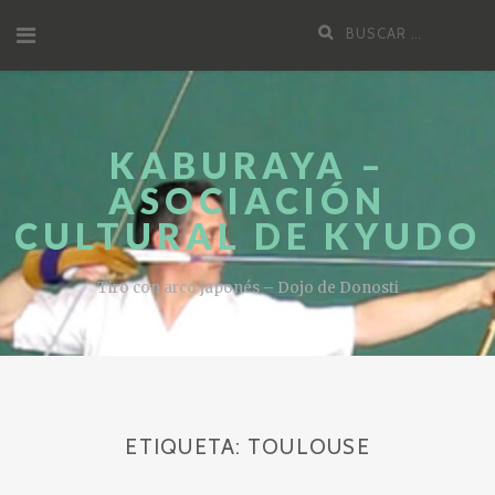
Saltar
Buscar
al
por:
contenido
KABURAYA –
ASOCIACIÓN
CULTURAL DE KYUDO
Tiro con arco japonés – Dojo de Donosti
ETIQUETA:
TOULOUSE